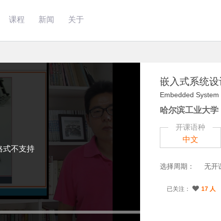
课程
新闻
关于
嵌入式系统设
Embedded System 
哈尔滨工业大学
开课语种
中文
格式不支持
选择周期：
无开
已关注：
17 人