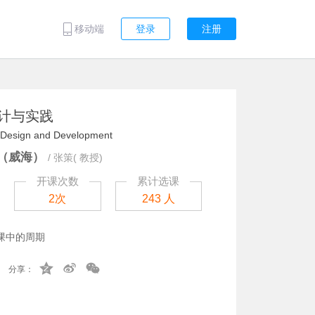
移动端
登录
注册
计与实践
Design and Development
（威海）
/
张策( 教授)
开课次数
累计选课
2次
243 人
课中的周期
分享：