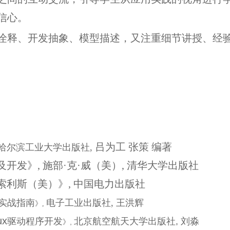
信心。
诠释、开发抽象、模型描述，又注重细节讲授、经
吕为工 张策 编著
哈尔滨工业大学出版社,
及开发
》,
施部
·
克
·
威（美）, 清华大学出版社
索利斯（美）
》,
中国电力出版社
实战指南
电子工业出版社, 王洪辉
》,
ux
驱动程序开发
北京航空航天大学出版社
,
刘淼
,
》